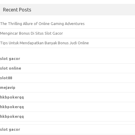
a
Recent Posts
r
c
The Thrilling Allure of Online Gaming Adventures
h
Mengincar Bonus Di Situs Slot Gacor
f
o
Tips Untuk Mendapatkan Banyak Bonus Judi Online
r
:
slot gacor
slot online
slot88
mejavip
hkbpokerqq
hkbpokerqq
hkbpokerqq
slot gacor