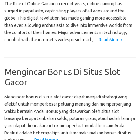
The Rise of Online Gaming In recent years, online gaming has
surged in popularity, captivating players of all ages around the
globe. This digital revolution has made gaming more accessible
than ever, allowing enthusiasts to dive into immersive worlds from
the comfort of their homes. Major advancements in technology,
coupled with the internet’s widespread reach,…
Read More »
Mengincar Bonus Di Situs Slot
Gacor
Mengincar bonus di situs slot gacor dapat menjadi strategi yang
efektif untuk memperbesar peluang menang dan memperpanjang
waktu bermain Anda. Bonus yang ditawarkan oleh situs slot
biasanya berupa tambahan saldo, putaran gratis, atau hadiah lainnya
yang dapat digunakan untuk memperkuat modal bermain Anda.
Berikut adalah beberapa tips untuk memaksimalkan bonus di situs