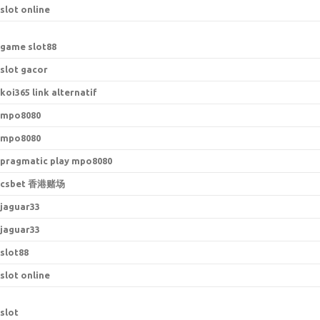
slot online
game slot88
slot gacor
koi365 link alternatif
mpo8080
mpo8080
pragmatic play mpo8080
csbet 香港赌场
jaguar33
jaguar33
slot88
slot online
slot