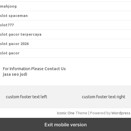
mahjong
slot spaceman
slot777
slot gacor terpercaya
slot gacor 2026
slot gacor
For Information Please
Contact Us
jasa seo judi
custom footer text left
custom footer text right
Iconic One
Theme | Powered by
Wordpress
Exit mobile version