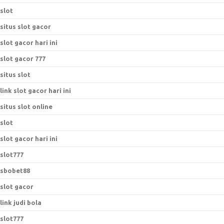
slot
situs slot gacor
slot gacor hari ini
slot gacor 777
situs slot
link slot gacor hari ini
situs slot online
slot
slot gacor hari ini
slot777
sbobet88
slot gacor
link judi bola
slot777