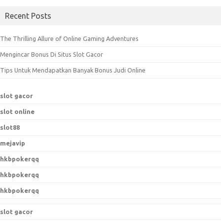
a
Recent Posts
r
c
The Thrilling Allure of Online Gaming Adventures
h
Mengincar Bonus Di Situs Slot Gacor
f
o
Tips Untuk Mendapatkan Banyak Bonus Judi Online
r
:
slot gacor
slot online
slot88
mejavip
hkbpokerqq
hkbpokerqq
hkbpokerqq
slot gacor