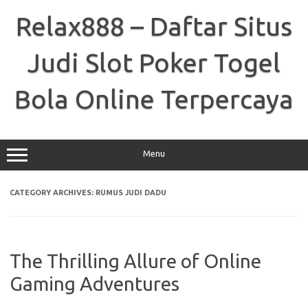
Skip
to
Relax888 – Daftar Situs
content
Judi Slot Poker Togel
Bola Online Terpercaya
Menu
CATEGORY ARCHIVES:
RUMUS JUDI DADU
The Thrilling Allure of Online
Gaming Adventures