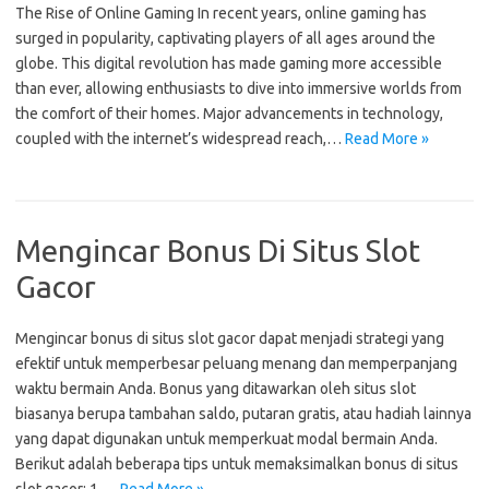
The Rise of Online Gaming In recent years, online gaming has
surged in popularity, captivating players of all ages around the
globe. This digital revolution has made gaming more accessible
than ever, allowing enthusiasts to dive into immersive worlds from
the comfort of their homes. Major advancements in technology,
coupled with the internet’s widespread reach,…
Read More »
Mengincar Bonus Di Situs Slot
Gacor
Mengincar bonus di situs slot gacor dapat menjadi strategi yang
efektif untuk memperbesar peluang menang dan memperpanjang
waktu bermain Anda. Bonus yang ditawarkan oleh situs slot
biasanya berupa tambahan saldo, putaran gratis, atau hadiah lainnya
yang dapat digunakan untuk memperkuat modal bermain Anda.
Berikut adalah beberapa tips untuk memaksimalkan bonus di situs