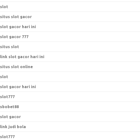
slot
situs slot gacor
slot gacor hari ini
slot gacor 777
situs slot
link slot gacor hari ini
situs slot online
slot
slot gacor hari ini
slot777
sbobet88
slot gacor
link judi bola
slot777