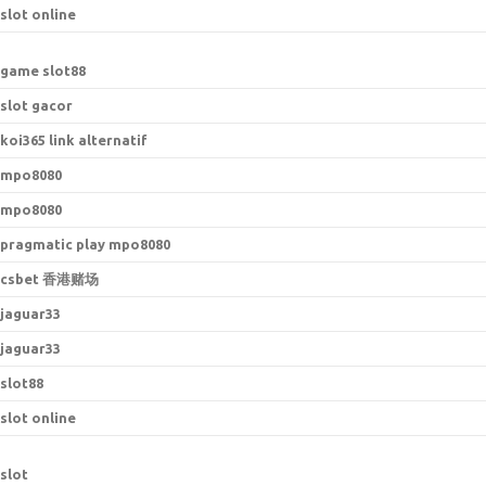
slot online
game slot88
slot gacor
koi365 link alternatif
mpo8080
mpo8080
pragmatic play mpo8080
csbet 香港赌场
jaguar33
jaguar33
slot88
slot online
slot