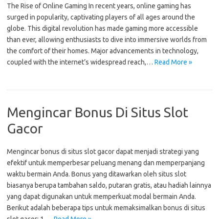
The Rise of Online Gaming In recent years, online gaming has
surged in popularity, captivating players of all ages around the
globe. This digital revolution has made gaming more accessible
than ever, allowing enthusiasts to dive into immersive worlds from
the comfort of their homes. Major advancements in technology,
coupled with the internet’s widespread reach,…
Read More »
Mengincar Bonus Di Situs Slot
Gacor
Mengincar bonus di situs slot gacor dapat menjadi strategi yang
efektif untuk memperbesar peluang menang dan memperpanjang
waktu bermain Anda. Bonus yang ditawarkan oleh situs slot
biasanya berupa tambahan saldo, putaran gratis, atau hadiah lainnya
yang dapat digunakan untuk memperkuat modal bermain Anda.
Berikut adalah beberapa tips untuk memaksimalkan bonus di situs