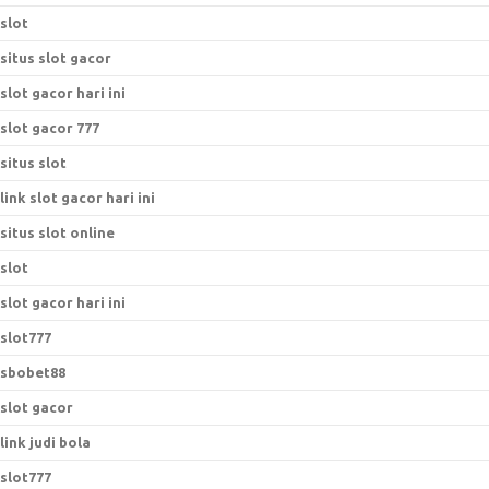
slot
situs slot gacor
slot gacor hari ini
slot gacor 777
situs slot
link slot gacor hari ini
situs slot online
slot
slot gacor hari ini
slot777
sbobet88
slot gacor
link judi bola
slot777