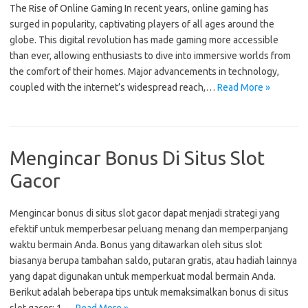
The Rise of Online Gaming In recent years, online gaming has
surged in popularity, captivating players of all ages around the
globe. This digital revolution has made gaming more accessible
than ever, allowing enthusiasts to dive into immersive worlds from
the comfort of their homes. Major advancements in technology,
coupled with the internet’s widespread reach,…
Read More »
Mengincar Bonus Di Situs Slot
Gacor
Mengincar bonus di situs slot gacor dapat menjadi strategi yang
efektif untuk memperbesar peluang menang dan memperpanjang
waktu bermain Anda. Bonus yang ditawarkan oleh situs slot
biasanya berupa tambahan saldo, putaran gratis, atau hadiah lainnya
yang dapat digunakan untuk memperkuat modal bermain Anda.
Berikut adalah beberapa tips untuk memaksimalkan bonus di situs