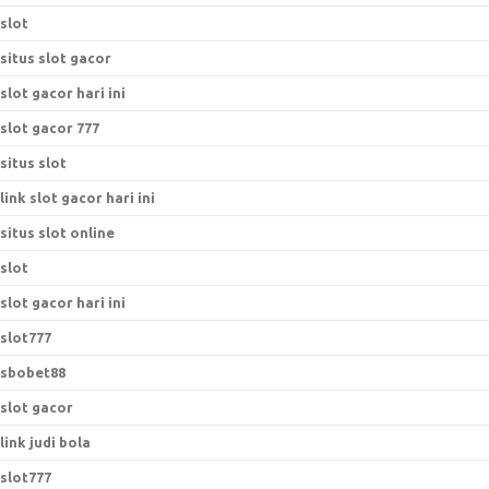
slot
situs slot gacor
slot gacor hari ini
slot gacor 777
situs slot
link slot gacor hari ini
situs slot online
slot
slot gacor hari ini
slot777
sbobet88
slot gacor
link judi bola
slot777