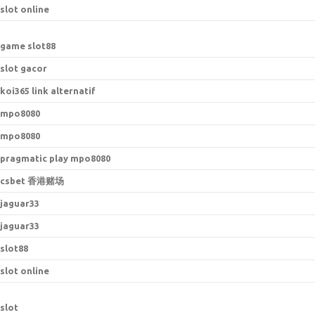
slot online
game slot88
slot gacor
koi365 link alternatif
mpo8080
mpo8080
pragmatic play mpo8080
csbet 香港赌场
jaguar33
jaguar33
slot88
slot online
slot