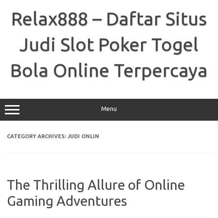
Skip
to
Relax888 – Daftar Situs
content
Judi Slot Poker Togel
Bola Online Terpercaya
Menu
CATEGORY ARCHIVES:
JUDI ONLIN
The Thrilling Allure of Online
Gaming Adventures