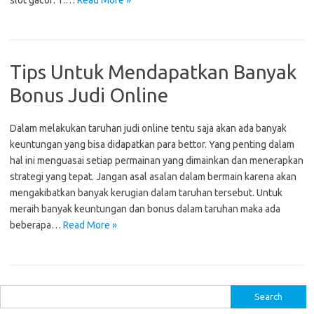
slot gacor: 1.…
Read More »
Tips Untuk Mendapatkan Banyak
Bonus Judi Online
Dalam melakukan taruhan judi online tentu saja akan ada banyak
keuntungan yang bisa didapatkan para bettor. Yang penting dalam
hal ini menguasai setiap permainan yang dimainkan dan menerapkan
strategi yang tepat. Jangan asal asalan dalam bermain karena akan
mengakibatkan banyak kerugian dalam taruhan tersebut. Untuk
meraih banyak keuntungan dan bonus dalam taruhan maka ada
beberapa…
Read More »
S
e