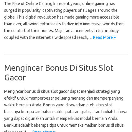
The Rise of Online Gaming In recent years, online gaming has
surged in popularity, captivating players of all ages around the
globe. This digital revolution has made gaming more accessible
than ever, allowing enthusiasts to dive into immersive worlds from
the comfort of their homes. Major advancements in technology,
coupled with the internet’s widespread reach,…
Read More »
Mengincar Bonus Di Situs Slot
Gacor
Mengincar bonus di situs slot gacor dapat menjadi strategi yang
efektif untuk memperbesar peluang menang dan memperpanjang
waktu bermain Anda. Bonus yang ditawarkan oleh situs slot
biasanya berupa tambahan saldo, putaran gratis, atau hadiah lainnya
yang dapat digunakan untuk memperkuat modal bermain Anda.
Berikut adalah beberapa tips untuk memaksimalkan bonus di situs