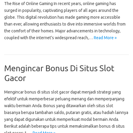
The Rise of Online Gaming In recent years, online gaming has
surged in popularity, captivating players of all ages around the
globe. This digital revolution has made gaming more accessible
than ever, allowing enthusiasts to dive into immersive worlds from
the comfort of their homes. Major advancements in technology,
coupled with the internet’s widespread reach,…
Read More »
Mengincar Bonus Di Situs Slot
Gacor
Mengincar bonus di situs slot gacor dapat menjadi strategi yang
efektif untuk memperbesar peluang menang dan memperpanjang
waktu bermain Anda. Bonus yang ditawarkan oleh situs slot
biasanya berupa tambahan saldo, putaran gratis, atau hadiah lainnya
yang dapat digunakan untuk memperkuat modal bermain Anda.
Berikut adalah beberapa tips untuk memaksimalkan bonus di situs