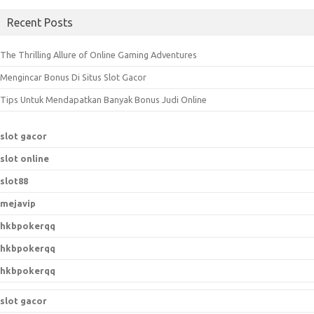
a
Recent Posts
r
c
The Thrilling Allure of Online Gaming Adventures
h
Mengincar Bonus Di Situs Slot Gacor
f
o
Tips Untuk Mendapatkan Banyak Bonus Judi Online
r
:
slot gacor
slot online
slot88
mejavip
hkbpokerqq
hkbpokerqq
hkbpokerqq
slot gacor