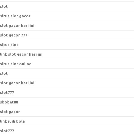
slot
situs slot gacor
slot gacor hari ini
slot gacor 777
situs slot
link slot gacor hari ini
situs slot online
slot
slot gacor hari ini
slot777
sbobet88
slot gacor
link judi bola
slot777