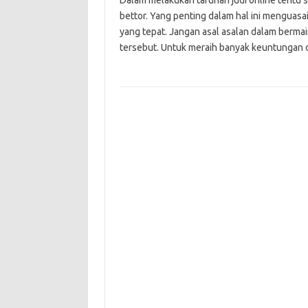
Dalam melakukan taruhan judi online tentu 
bettor. Yang penting dalam hal ini menguas
yang tepat. Jangan asal asalan dalam berma
tersebut. Untuk meraih banyak keuntungan