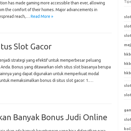
Tip
lution has made gaming more accessible than ever, allowing
rom the comfort of their homes. Major advancements in
idespread reach,…
Read More »
slo
slo
slo
tus Slot Gacor
mej
hk
menjadi strategi yang efektif untuk memperbesar peluang
hk
da. Bonus yang ditawarkan oleh situs slot biasanya berupa
hk
h lainnya yang dapat digunakan untuk memperkuat modal
untuk memaksimalkan bonus di situs slot gacor: 1.…
slo
slo
gam
an Banyak Bonus Judi Online
slo
koi