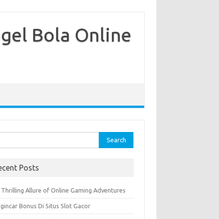
ogel Bola Online
rch
ecent Posts
Thrilling Allure of Online Gaming Adventures
gincar Bonus Di Situs Slot Gacor