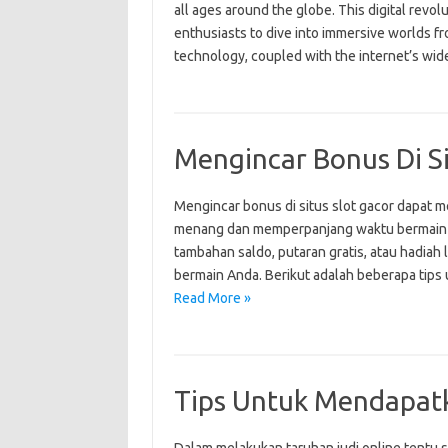
all ages around the globe. This digital revo
enthusiasts to dive into immersive worlds f
technology, coupled with the internet’s w
Mengincar Bonus Di Si
Mengincar bonus di situs slot gacor dapat 
menang dan memperpanjang waktu bermain An
tambahan saldo, putaran gratis, atau hadia
bermain Anda. Berikut adalah beberapa tips 
Read More »
Tips Untuk Mendapatk