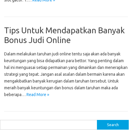
slot gacor: 1.…
Read More »
Tips Untuk Mendapatkan Banyak
Bonus Judi Online
Dalam melakukan taruhan judi online tentu saja akan ada banyak
keuntungan yang bisa didapatkan para bettor. Yang penting dalam
hal ini menguasai setiap permainan yang dimainkan dan menerapkan
strategi yang tepat. Jangan asal asalan dalam bermain karena akan
mengakibatkan banyak kerugian dalam taruhan tersebut. Untuk
meraih banyak keuntungan dan bonus dalam taruhan maka ada
beberapa…
Read More »
S
e