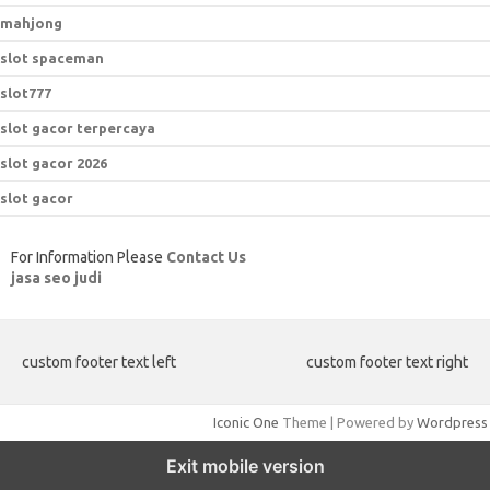
mahjong
slot spaceman
slot777
slot gacor terpercaya
slot gacor 2026
slot gacor
For Information Please
Contact Us
jasa seo judi
custom footer text left
custom footer text right
Iconic One
Theme | Powered by
Wordpress
Exit mobile version