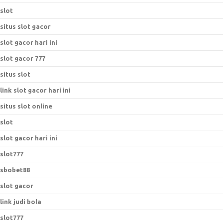
slot
situs slot gacor
slot gacor hari ini
slot gacor 777
situs slot
link slot gacor hari ini
situs slot online
slot
slot gacor hari ini
slot777
sbobet88
slot gacor
link judi bola
slot777