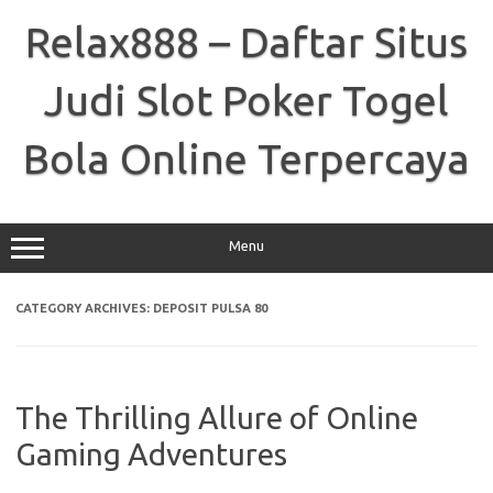
Skip
to
Relax888 – Daftar Situs
content
Judi Slot Poker Togel
Bola Online Terpercaya
Menu
CATEGORY ARCHIVES:
DEPOSIT PULSA 80
The Thrilling Allure of Online
Gaming Adventures