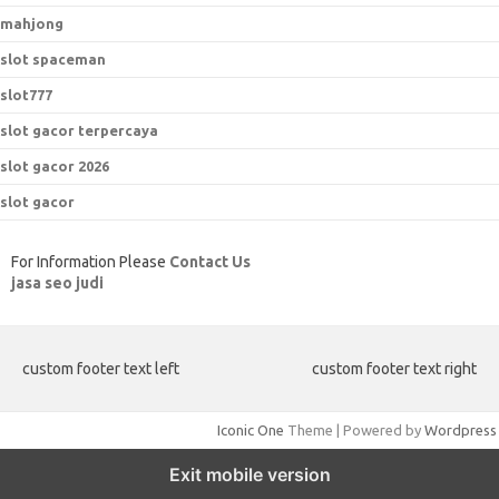
mahjong
slot spaceman
slot777
slot gacor terpercaya
slot gacor 2026
slot gacor
For Information Please
Contact Us
jasa seo judi
custom footer text left
custom footer text right
Iconic One
Theme | Powered by
Wordpress
Exit mobile version