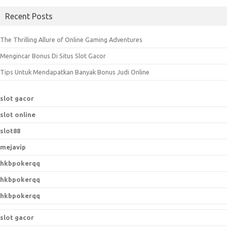
a
Recent Posts
r
c
The Thrilling Allure of Online Gaming Adventures
h
Mengincar Bonus Di Situs Slot Gacor
f
o
Tips Untuk Mendapatkan Banyak Bonus Judi Online
r
:
slot gacor
slot online
slot88
mejavip
hkbpokerqq
hkbpokerqq
hkbpokerqq
slot gacor