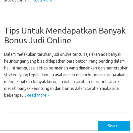
slot gacor: 1.…
Read More »
Tips Untuk Mendapatkan Banyak
Bonus Judi Online
Dalam melakukan taruhan judi online tentu saja akan ada banyak
keuntungan yang bisa didapatkan para bettor. Yang penting dalam
hal ini menguasai setiap permainan yang dimainkan dan menerapkan
strategi yang tepat. Jangan asal asalan dalam bermain karena akan
mengakibatkan banyak kerugian dalam taruhan tersebut. Untuk
meraih banyak keuntungan dan bonus dalam taruhan maka ada
beberapa…
Read More »
S
e