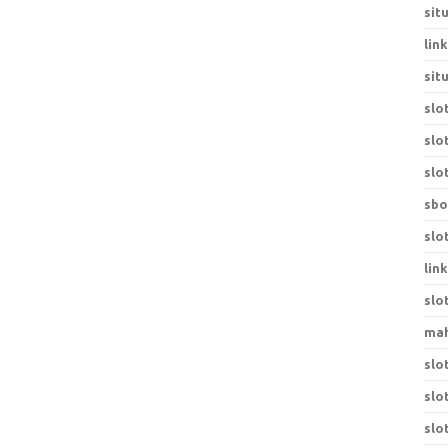
sit
lin
sit
slo
slo
slo
sbo
slo
lin
slo
ma
slo
slo
slo