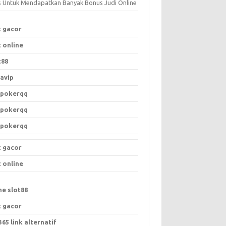
s Untuk Mendapatkan Banyak Bonus Judi Online
t gacor
t online
t88
avip
bpokerqq
bpokerqq
bpokerqq
t gacor
t online
e slot88
t gacor
365 link alternatif