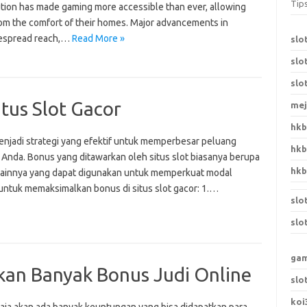
Tip
lution has made gaming more accessible than ever, allowing
rom the comfort of their homes. Major advancements in
idespread reach,…
Read More »
slo
slo
slo
tus Slot Gacor
mej
hk
menjadi strategi yang efektif untuk memperbesar peluang
hk
da. Bonus yang ditawarkan oleh situs slot biasanya berupa
hk
h lainnya yang dapat digunakan untuk memperkuat modal
untuk memaksimalkan bonus di situs slot gacor: 1.…
slo
slo
gam
an Banyak Bonus Judi Online
slo
koi