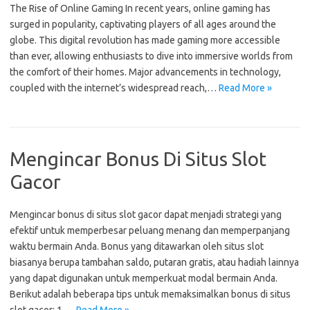
The Rise of Online Gaming In recent years, online gaming has
surged in popularity, captivating players of all ages around the
globe. This digital revolution has made gaming more accessible
than ever, allowing enthusiasts to dive into immersive worlds from
the comfort of their homes. Major advancements in technology,
coupled with the internet’s widespread reach,…
Read More »
Mengincar Bonus Di Situs Slot
Gacor
Mengincar bonus di situs slot gacor dapat menjadi strategi yang
efektif untuk memperbesar peluang menang dan memperpanjang
waktu bermain Anda. Bonus yang ditawarkan oleh situs slot
biasanya berupa tambahan saldo, putaran gratis, atau hadiah lainnya
yang dapat digunakan untuk memperkuat modal bermain Anda.
Berikut adalah beberapa tips untuk memaksimalkan bonus di situs