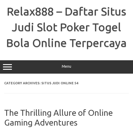
Skip
to
Relax888 – Daftar Situs
content
Judi Slot Poker Togel
Bola Online Terpercaya
Menu
CATEGORY ARCHIVES:
SITUS JUDI ONLINE 54
The Thrilling Allure of Online
Gaming Adventures