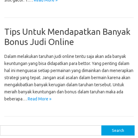
slot gacor: 1.…
Read More »
Tips Untuk Mendapatkan Banyak
Bonus Judi Online
Dalam melakukan taruhan judi online tentu saja akan ada banyak
keuntungan yang bisa didapatkan para bettor. Yang penting dalam
hal ini menguasai setiap permainan yang dimainkan dan menerapkan
strategi yang tepat. Jangan asal asalan dalam bermain karena akan
mengakibatkan banyak kerugian dalam taruhan tersebut. Untuk
meraih banyak keuntungan dan bonus dalam taruhan maka ada
beberapa…
Read More »
S
e