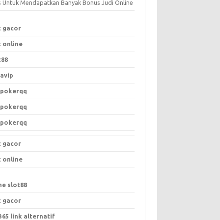
s Untuk Mendapatkan Banyak Bonus Judi Online
t gacor
t online
t88
avip
bpokerqq
bpokerqq
bpokerqq
t gacor
t online
e slot88
t gacor
365 link alternatif