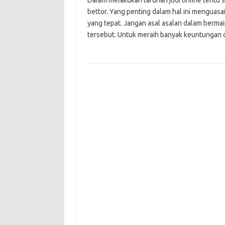
Dalam melakukan taruhan judi online tentu 
bettor. Yang penting dalam hal ini menguas
yang tepat. Jangan asal asalan dalam berma
tersebut. Untuk meraih banyak keuntungan