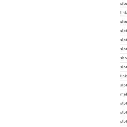
sit
lin
sit
slo
slo
slo
sbo
slo
lin
slo
ma
slo
slo
slo