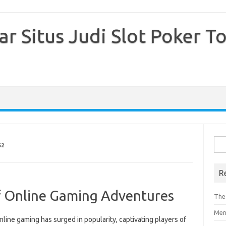
ar Situs Judi Slot Poker T
Sea
52
for:
R
of Online Gaming Adventures
The 
Men
nline gaming has surged in popularity, captivating players of