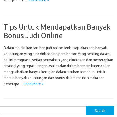
slot gacor: 1.…
Read More »
Tips Untuk Mendapatkan Banyak
Bonus Judi Online
Dalam melakukan taruhan judi online tentu saja akan ada banyak
keuntungan yang bisa didapatkan para bettor. Yang penting dalam
hal ini menguasai setiap permainan yang dimainkan dan menerapkan
strategi yang tepat. Jangan asal asalan dalam bermain karena akan
mengakibatkan banyak kerugian dalam taruhan tersebut. Untuk
meraih banyak keuntungan dan bonus dalam taruhan maka ada
beberapa…
Read More »
S
e