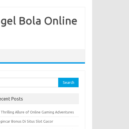
ogel Bola Online
rch
ecent Posts
Thrilling Allure of Online Gaming Adventures
gincar Bonus Di Situs Slot Gacor