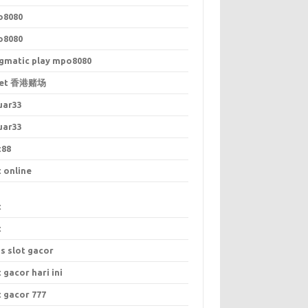
o8080
o8080
gmatic play mpo8080
bet 香港赌场
uar33
uar33
t88
t online
t
t
us slot gacor
t gacor hari ini
t gacor 777