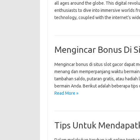
all ages around the globe. This digital revo
enthusiasts to dive into immersive worlds f
technology, coupled with the internet’s w
Mengincar Bonus Di Si
Mengincar bonus di situs slot gacor dapat 
menang dan memperpanjang waktu bermain An
tambahan saldo, putaran gratis, atau hadia
bermain Anda. Berikut adalah beberapa tips 
Read More »
Tips Untuk Mendapatk