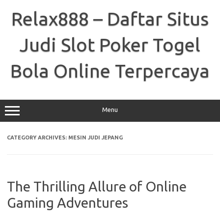
Skip
to
Relax888 – Daftar Situs
content
Judi Slot Poker Togel
Bola Online Terpercaya
Menu
CATEGORY ARCHIVES:
MESIN JUDI JEPANG
The Thrilling Allure of Online
Gaming Adventures