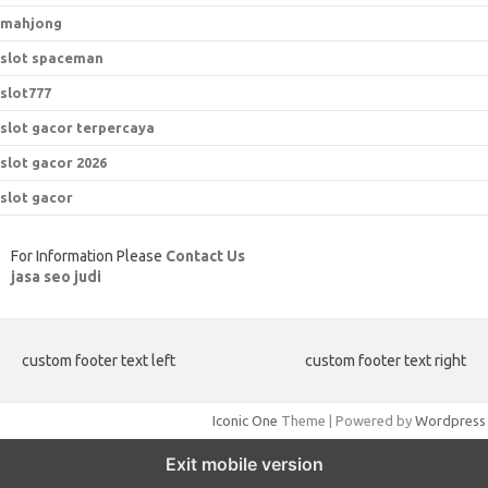
mahjong
slot spaceman
slot777
slot gacor terpercaya
slot gacor 2026
slot gacor
For Information Please
Contact Us
jasa seo judi
custom footer text left
custom footer text right
Iconic One
Theme | Powered by
Wordpress
Exit mobile version