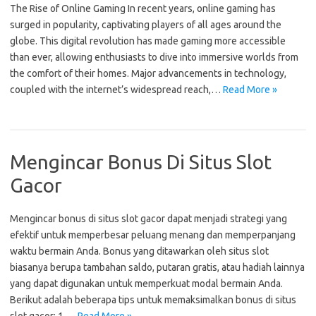
The Rise of Online Gaming In recent years, online gaming has
surged in popularity, captivating players of all ages around the
globe. This digital revolution has made gaming more accessible
than ever, allowing enthusiasts to dive into immersive worlds from
the comfort of their homes. Major advancements in technology,
coupled with the internet’s widespread reach,…
Read More »
Mengincar Bonus Di Situs Slot
Gacor
Mengincar bonus di situs slot gacor dapat menjadi strategi yang
efektif untuk memperbesar peluang menang dan memperpanjang
waktu bermain Anda. Bonus yang ditawarkan oleh situs slot
biasanya berupa tambahan saldo, putaran gratis, atau hadiah lainnya
yang dapat digunakan untuk memperkuat modal bermain Anda.
Berikut adalah beberapa tips untuk memaksimalkan bonus di situs