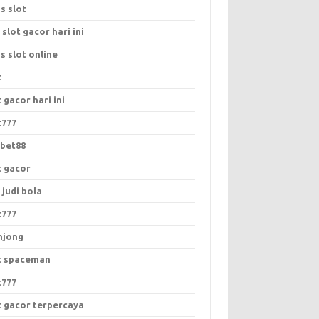
us slot
k slot gacor hari ini
us slot online
t
t gacor hari ini
t777
bet88
t gacor
k judi bola
t777
hjong
t spaceman
t777
t gacor terpercaya