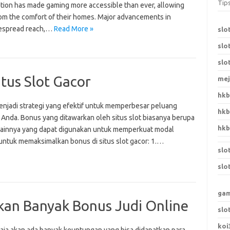
Tip
lution has made gaming more accessible than ever, allowing
rom the comfort of their homes. Major advancements in
idespread reach,…
Read More »
slo
slo
slo
tus Slot Gacor
mej
hk
menjadi strategi yang efektif untuk memperbesar peluang
hk
da. Bonus yang ditawarkan oleh situs slot biasanya berupa
hk
h lainnya yang dapat digunakan untuk memperkuat modal
untuk memaksimalkan bonus di situs slot gacor: 1.…
slo
slo
gam
an Banyak Bonus Judi Online
slo
koi