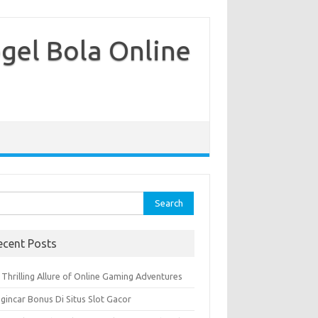
ogel Bola Online
rch
ecent Posts
Thrilling Allure of Online Gaming Adventures
gincar Bonus Di Situs Slot Gacor