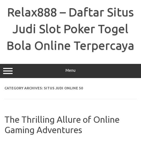
Skip
to
Relax888 – Daftar Situs
content
Judi Slot Poker Togel
Bola Online Terpercaya
Menu
CATEGORY ARCHIVES:
SITUS JUDI ONLINE 50
The Thrilling Allure of Online
Gaming Adventures