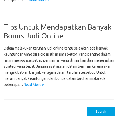
slot gacor: 1.…
Read More »
Tips Untuk Mendapatkan Banyak
Bonus Judi Online
Dalam melakukan taruhan judi online tentu saja akan ada banyak
keuntungan yang bisa didapatkan para bettor. Yang penting dalam
hal ini menguasai setiap permainan yang dimainkan dan menerapkan
strategi yang tepat. Jangan asal asalan dalam bermain karena akan
mengakibatkan banyak kerugian dalam taruhan tersebut. Untuk
meraih banyak keuntungan dan bonus dalam taruhan maka ada
beberapa…
Read More »
S
e