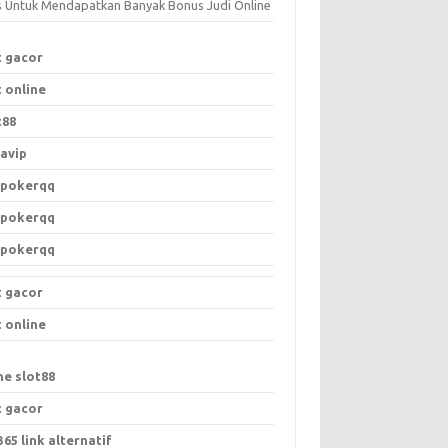
s Untuk Mendapatkan Banyak Bonus Judi Online
t gacor
t online
t88
avip
bpokerqq
bpokerqq
bpokerqq
t gacor
t online
e slot88
t gacor
365 link alternatif