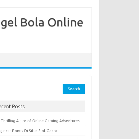
ogel Bola Online
rch
ecent Posts
Thrilling Allure of Online Gaming Adventures
gincar Bonus Di Situs Slot Gacor