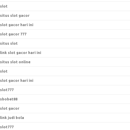
slot
situs slot gacor
slot gacor hari ini
slot gacor 777
situs slot
link slot gacor hari ini
situs slot online
slot
slot gacor hari ini
slot777
sbobet88
slot gacor
link judi bola
slot777