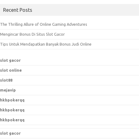
a
Recent Posts
r
c
The Thrilling Allure of Online Gaming Adventures
h
Mengincar Bonus Di Situs Slot Gacor
f
o
Tips Untuk Mendapatkan Banyak Bonus Judi Online
r
:
slot gacor
slot online
slot88
mejavip
hkbpokerqq
hkbpokerqq
hkbpokerqq
slot gacor