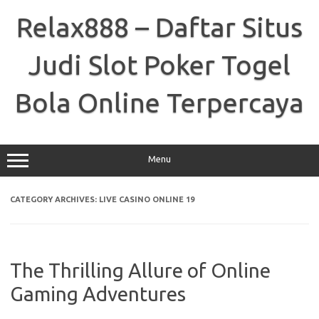
Skip
to
Relax888 – Daftar Situs
content
Judi Slot Poker Togel
Bola Online Terpercaya
Menu
CATEGORY ARCHIVES:
LIVE CASINO ONLINE 19
The Thrilling Allure of Online
Gaming Adventures