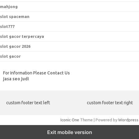
mahjong
slot spaceman
slot777
slot gacor terpercaya
slot gacor 2026
slot gacor
For Information Please
Contact Us
jasa seo judi
custom footer text left
custom footer text right
Iconic One
Theme | Powered by
Wordpress
Exit mobile version