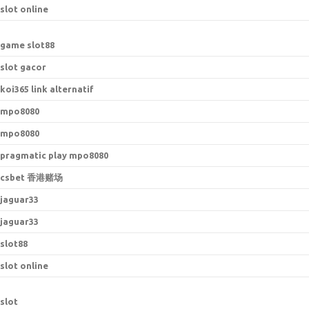
slot online
game slot88
slot gacor
koi365 link alternatif
mpo8080
mpo8080
pragmatic play mpo8080
csbet 香港赌场
jaguar33
jaguar33
slot88
slot online
slot