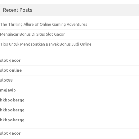
a
Recent Posts
r
c
The Thrilling Allure of Online Gaming Adventures
h
Mengincar Bonus Di Situs Slot Gacor
f
o
Tips Untuk Mendapatkan Banyak Bonus Judi Online
r
:
slot gacor
slot online
slot88
mejavip
hkbpokerqq
hkbpokerqq
hkbpokerqq
slot gacor