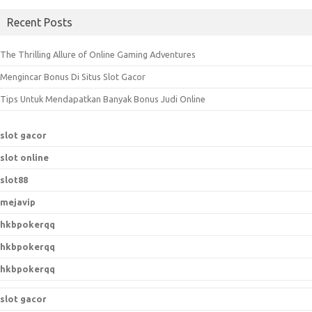
a
Recent Posts
r
c
The Thrilling Allure of Online Gaming Adventures
h
Mengincar Bonus Di Situs Slot Gacor
f
o
Tips Untuk Mendapatkan Banyak Bonus Judi Online
r
:
slot gacor
slot online
slot88
mejavip
hkbpokerqq
hkbpokerqq
hkbpokerqq
slot gacor