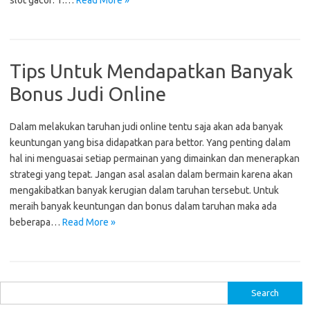
slot gacor: 1.…
Read More »
Tips Untuk Mendapatkan Banyak
Bonus Judi Online
Dalam melakukan taruhan judi online tentu saja akan ada banyak
keuntungan yang bisa didapatkan para bettor. Yang penting dalam
hal ini menguasai setiap permainan yang dimainkan dan menerapkan
strategi yang tepat. Jangan asal asalan dalam bermain karena akan
mengakibatkan banyak kerugian dalam taruhan tersebut. Untuk
meraih banyak keuntungan dan bonus dalam taruhan maka ada
beberapa…
Read More »
S
e