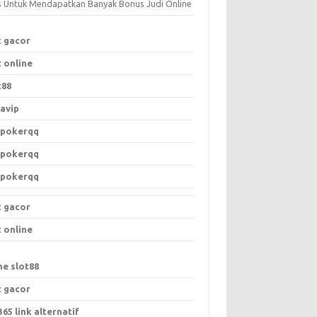
s Untuk Mendapatkan Banyak Bonus Judi Online
t gacor
t online
t88
avip
bpokerqq
bpokerqq
bpokerqq
t gacor
t online
e slot88
t gacor
365 link alternatif