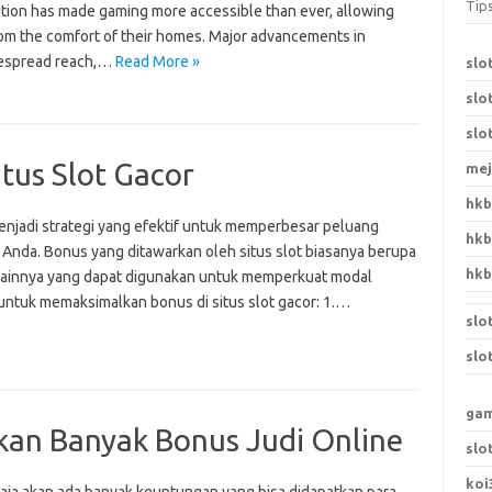
Tip
lution has made gaming more accessible than ever, allowing
rom the comfort of their homes. Major advancements in
idespread reach,…
Read More »
slo
slo
slo
tus Slot Gacor
mej
hk
menjadi strategi yang efektif untuk memperbesar peluang
hk
da. Bonus yang ditawarkan oleh situs slot biasanya berupa
hk
h lainnya yang dapat digunakan untuk memperkuat modal
untuk memaksimalkan bonus di situs slot gacor: 1.…
slo
slo
gam
an Banyak Bonus Judi Online
slo
koi