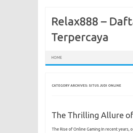
Skip
to
content
Relax888 – Daft
Terpercaya
HOME
CATEGORY ARCHIVES:
SITUS JUDI ONLINE
The Thrilling Allure 
The Rise of Online Gaming In recent years, o