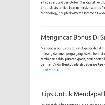
all ages around the globe. This digital revo
enthusiasts to dive into immersive worlds f
technology, coupled with the internet’s w
Mengincar Bonus Di Si
Mengincar bonus di situs slot gacor dapat 
menang dan memperpanjang waktu bermain An
tambahan saldo, putaran gratis, atau hadia
bermain Anda. Berikut adalah beberapa tips 
Read More »
Tips Untuk Mendapatk