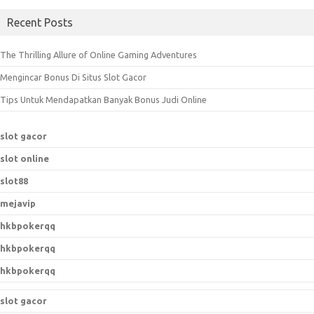
a
Recent Posts
r
c
The Thrilling Allure of Online Gaming Adventures
h
Mengincar Bonus Di Situs Slot Gacor
f
o
Tips Untuk Mendapatkan Banyak Bonus Judi Online
r
:
slot gacor
slot online
slot88
mejavip
hkbpokerqq
hkbpokerqq
hkbpokerqq
slot gacor