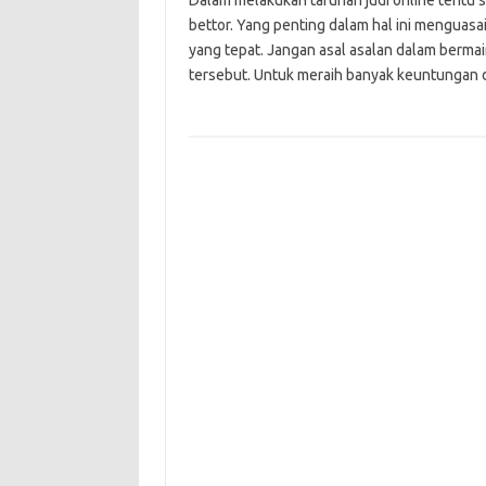
Dalam melakukan taruhan judi online tentu 
bettor. Yang penting dalam hal ini menguas
yang tepat. Jangan asal asalan dalam berma
tersebut. Untuk meraih banyak keuntungan