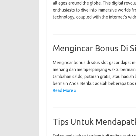
all ages around the globe. This digital revo
enthusiasts to dive into immersive worlds f
technology, coupled with the internet’s w
Mengincar Bonus Di Si
Mengincar bonus di situs slot gacor dapat 
menang dan memperpanjang waktu bermain An
tambahan saldo, putaran gratis, atau hadia
bermain Anda. Berikut adalah beberapa tips 
Read More »
Tips Untuk Mendapatk