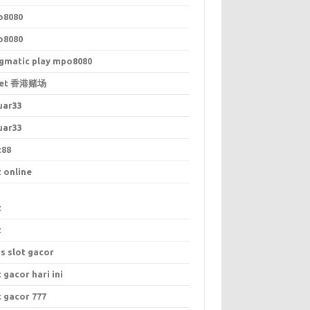
o8080
o8080
gmatic play mpo8080
bet 香港赌场
uar33
uar33
t88
t online
t
t
us slot gacor
t gacor hari ini
t gacor 777