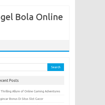
ogel Bola Online
rch
ecent Posts
Thrilling Allure of Online Gaming Adventures
gincar Bonus Di Situs Slot Gacor