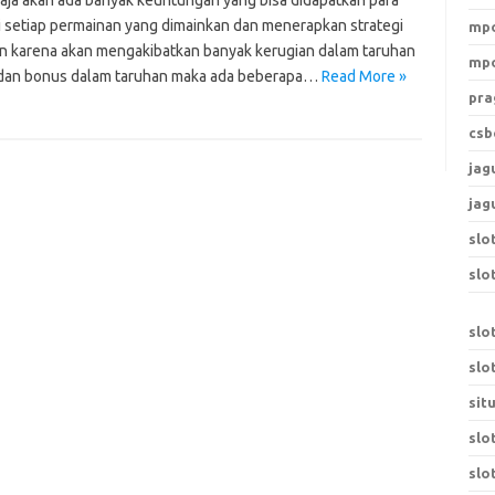
saja akan ada banyak keuntungan yang bisa didapatkan para
ai setiap permainan yang dimainkan dan menerapkan strategi
mp
in karena akan mengakibatkan banyak kerugian dalam taruhan
mp
 dan bonus dalam taruhan maka ada beberapa…
Read More »
pra
cs
jag
jag
slo
slo
slo
slo
sit
slo
slo