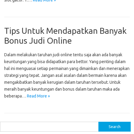
slot gacor: 1.…
Read More »
Tips Untuk Mendapatkan Banyak
Bonus Judi Online
Dalam melakukan taruhan judi online tentu saja akan ada banyak
keuntungan yang bisa didapatkan para bettor. Yang penting dalam
hal ini menguasai setiap permainan yang dimainkan dan menerapkan
strategi yang tepat. Jangan asal asalan dalam bermain karena akan
mengakibatkan banyak kerugian dalam taruhan tersebut. Untuk
meraih banyak keuntungan dan bonus dalam taruhan maka ada
beberapa…
Read More »
S
e