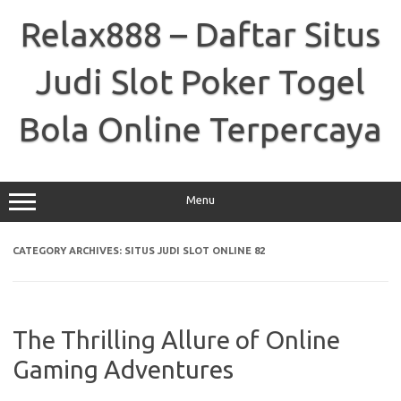
Skip
to
Relax888 – Daftar Situs
content
Judi Slot Poker Togel
Bola Online Terpercaya
Menu
CATEGORY ARCHIVES:
SITUS JUDI SLOT ONLINE 82
The Thrilling Allure of Online
Gaming Adventures