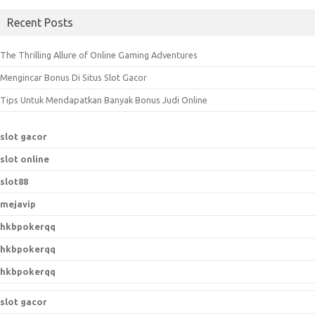
a
Recent Posts
r
c
The Thrilling Allure of Online Gaming Adventures
h
Mengincar Bonus Di Situs Slot Gacor
f
o
Tips Untuk Mendapatkan Banyak Bonus Judi Online
r
:
slot gacor
slot online
slot88
mejavip
hkbpokerqq
hkbpokerqq
hkbpokerqq
slot gacor