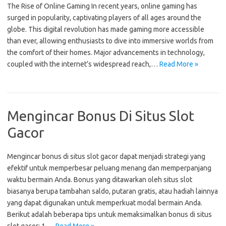
The Rise of Online Gaming In recent years, online gaming has
surged in popularity, captivating players of all ages around the
globe. This digital revolution has made gaming more accessible
than ever, allowing enthusiasts to dive into immersive worlds from
the comfort of their homes. Major advancements in technology,
coupled with the internet’s widespread reach,…
Read More »
Mengincar Bonus Di Situs Slot
Gacor
Mengincar bonus di situs slot gacor dapat menjadi strategi yang
efektif untuk memperbesar peluang menang dan memperpanjang
waktu bermain Anda. Bonus yang ditawarkan oleh situs slot
biasanya berupa tambahan saldo, putaran gratis, atau hadiah lainnya
yang dapat digunakan untuk memperkuat modal bermain Anda.
Berikut adalah beberapa tips untuk memaksimalkan bonus di situs