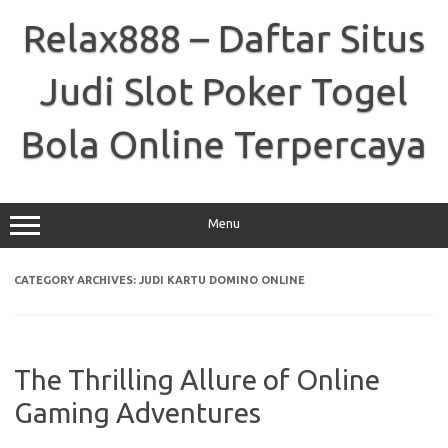
Skip
to
Relax888 – Daftar Situs
content
Judi Slot Poker Togel
Bola Online Terpercaya
Menu
CATEGORY ARCHIVES:
JUDI KARTU DOMINO ONLINE
The Thrilling Allure of Online
Gaming Adventures