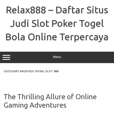
Skip
to
Relax888 – Daftar Situs
content
Judi Slot Poker Togel
Bola Online Terpercaya
Menu
CATEGORY ARCHIVES:
ROYAL SLOT 888
The Thrilling Allure of Online
Gaming Adventures