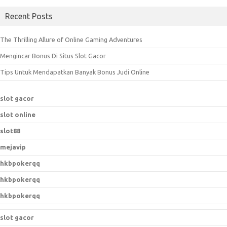
a
Recent Posts
r
c
The Thrilling Allure of Online Gaming Adventures
h
Mengincar Bonus Di Situs Slot Gacor
f
o
Tips Untuk Mendapatkan Banyak Bonus Judi Online
r
:
slot gacor
slot online
slot88
mejavip
hkbpokerqq
hkbpokerqq
hkbpokerqq
slot gacor