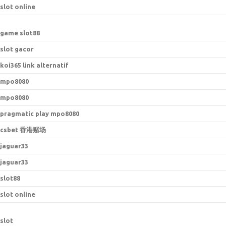
slot online
game slot88
slot gacor
koi365 link alternatif
mpo8080
mpo8080
pragmatic play mpo8080
csbet 香港赌场
jaguar33
jaguar33
slot88
slot online
slot