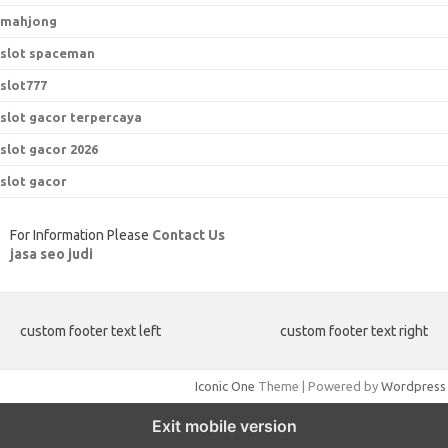
mahjong
slot spaceman
slot777
slot gacor terpercaya
slot gacor 2026
slot gacor
For Information Please
Contact Us
jasa seo judi
custom footer text left
custom footer text right
Iconic One
Theme | Powered by
Wordpress
Exit mobile version