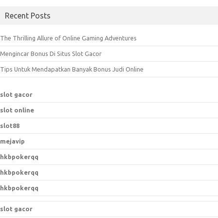
a
Recent Posts
r
c
The Thrilling Allure of Online Gaming Adventures
h
Mengincar Bonus Di Situs Slot Gacor
f
o
Tips Untuk Mendapatkan Banyak Bonus Judi Online
r
:
slot gacor
slot online
slot88
mejavip
hkbpokerqq
hkbpokerqq
hkbpokerqq
slot gacor