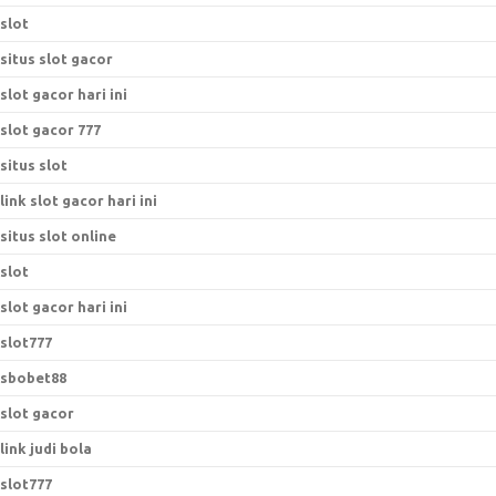
slot
situs slot gacor
slot gacor hari ini
slot gacor 777
situs slot
link slot gacor hari ini
situs slot online
slot
slot gacor hari ini
slot777
sbobet88
slot gacor
link judi bola
slot777